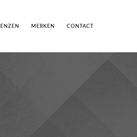
LENZEN
MERKEN
CONTACT
Al sinds april 1972 zijn alle ogen welkom bij
Mimi’s Optiek in Hoeilaart in Vlaams-Brabant.