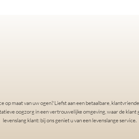
Waarom Mimi’s Optiek?
e op maat van uw ogen? Liefst aan een betaalbare, klantvriendeli
itatieve oogzorg in een vertrouwelijke omgeving, waar de klant g
levenslang klant: bij ons geniet u van een levenslange service.