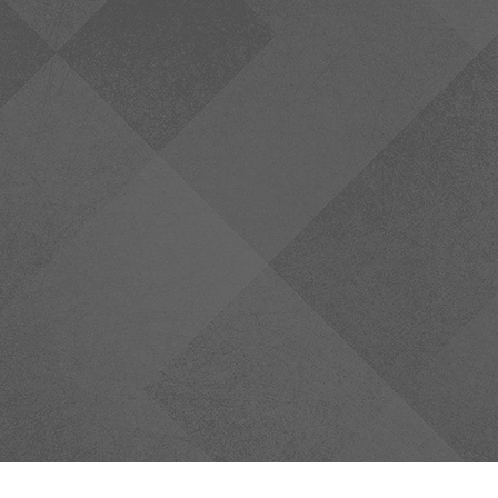
Onze familie-optiek wordt geleid door Kim en
Mimi die u graag van harte welkom heten in
de winkel, en vol enthousiasme helpen bij het
uitkiezen van het juiste montuur voor uw
ogen, in een gezellige, warme sfeer.